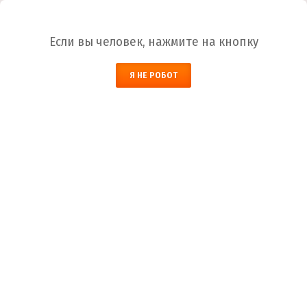
Ваш город:
Омск
Если вы человек, нажмите на кнопку
НАЙТИ
0
Я НЕ РОБОТ
ЗАКАЗАТЬ ОБРАТНЫЙ ЗВОНОК
КОРЗИНА
Омск
Город
+7 (800) 700-59-09
Телефоны
+7 (910) 973-59-08
+7 (910) 973-33-09
+7 (910) 973-01-00
info@lakokraska-ya.ru
Почта
Информация и статьи о краске, о долговечности
лакокрасочного покрытия: ГОСТ лаки