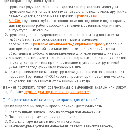
При покраске грунтовка нужна:
грунтовка улучшает сцепление краски с поверхностью: молекулы
грунтовки одним концом прочно связываются с подложкой, другим - с
плёнкой краски, обеспечивая адгезию.
Грунтовка ВД-
АК-0301
грунтовка глубокого проникновения под обои и под покраску,
для внутренних работ с хороший адгезией к бетонным, кирпичным,
оштукатуренным стенам.
грунтовка для стен укрепляет поверхность стены под покраску на
глубину 5 мм.: грунтовка связывает пыль и укрепляет
поверхность.
Грунтовка акриловая под акриловую краску
идеальна
для предварительной пропитки бетонных поверхностей с целью
обеспылить и глубокого проникновения для укрепления штукатурок;
снижает впитываемость основания: на пористых поверхностях - бетон,
штукатурка, древесина предварительное грунтование грунтовкой
уменьшит расход финишной краски на 30%.
при окрашивании по металлу грунтовка дополнительно защищает от
коррозии: Грунтовка ГФ-021 серая и красно-коричневая для металла
по краску ПФ-115 защитит от ржавчины на 3 года.
Важно!
подбирать грунт, совместимый с выбранной эмалью или лаком.
Еще больше
грунтов для грунтования при покраске
Как рассчитать объем закупки краски для объекта?
При планировании закупки краски рекомендуем учитывать:
Коэффициент запаса 5-15% на "потери при нанесении".
Потери при перемешивании и переливе.
Остатки в таре на дне и потеки на стенках.
Температурные условия нанесения: от этого зависит вязкость/