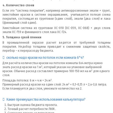
4. Количество слоев
Если это "система покрытия", например антикоррозионные эмали + грунт,
химстойкие краски в системе окрашивания, учитывается полная схема
покрытия, состоящая из грунтовки (один слой), эмали (два слоя) и лака
(финишный слой один).
Химстойкая система из грунтовки ХС-010 (ХС-059, ХС-068) + двух слоев
эмали ХС-759 и финишного слоя лака ХС-724.
5. Толщина сухой пленки
В промышленной окраске расчет ведется от требуемой толщины
покрытия. Недобор толщины приводит к снижению защитных свойств,
перебор – к перерасходу бюджета.
сколько надо краски на потолок если комната 6*4?
Для расчёта количества краски на потолок комнаты 6x4 метра нужно
знать расход краски на 1 м², который указан на упаковке выбранной
краски. Обычно расход составляет примерно 100-150 мл на м² для одного
слоя.
Площадь потолка: 6 м × 4 м = 24 м².
Примерный расход краски на один слой: 24 м² × 0,1–0,15 л = 2,4–3,6 литра.
Если планируется два слоя, умножьте количество на 2.
Какие преимущества использования калькулятора?
Быстрая оценка бюджета проекта.
Точный расчет потребности ЛКМ .