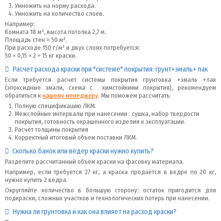
Умножить на норму расхода.
Умножить на количество слоёв.
Например:
Комната 18 м², высота потолка 2,7 м.
Площадь стен ≈ 50 м².
При расходе 150 г/м² и двух слоях потребуется:
50 × 0,15 × 2 = 15 кг краски.
Расчет расхода краски при "системе" покрытия: грунт+эмаль+ лак
Если требуется расчет системы покрытия грунтовка +эмаль +лак
(эпоксидные эмали, схема с химстойкими покрытия), рекомендуем
обратиться к
нашему менеджеру
. Мы поможем рассчитать:
Полную спецификацию ЛКМ.
Межслойные интервалы при нанесении : сушка, набор твердости
покрытия, готовность окрашенного изделия к эксплуатации.
Расчет толщины покрытия
Корректный итоговый объем поставки ЛКМ.
Сколько банок или вёдер краски нужно купить?
Разделите рассчитанный объём краски на фасовку материала.
Например, если требуется 27 кг, а краска продаётся в ведре по 20 кг,
нужно купить 2 ведра.
Округляйте количество в большую сторону: остаток пригодится для
подкраски, сложных участков и технологических потерь при нанесении.
Нужна ли грунтовка и как она влияет на расход краски?