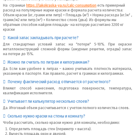
На странице
https://lakokraska-ya.ru/calc-consumption
есть примерный
расход на популярные марки краски и формала расчета количества:
Объем краски (кг, грамм или литр) = Площадь (м²) × Норма расхода (кг/м² ,
грамм/м2 или литр/м²) × Количество слоев (два). Из формулы мы
обратным способом найдем площадь- на которую рассчитано 3200 кг
краски
Какой запас закладывать при расчете?
Для стандартных условий запас на "потери" 5-10%. При окраске
металлоконструкций сложной формы (ажурные решетки, ограды) запас
на потери до 15%.
Можно ли считать по литрам и килограммам?
Да. Если вам удобнее в литрах – важно учитывать плотность материала,
указанную в паспорте. Как правило, расчет в граммах и килограммах.
Почему фактический расход отличается от расчетного?
Влияют способ нанесения, подготовка поверхности, температура,
квалификация исполнителя.
Учитывает ли калькулятор несколько слоев?
Да. Итоговый объем рассчитывается с учетом полного количества слоев.
Сколько нужно краски на стены и комнату?
Чтобы рассчитать, сколько краски нужно для комнаты, необходимо:
Определить площадь стен (периметр × высота).
Вычесть площадь окон и дверей.