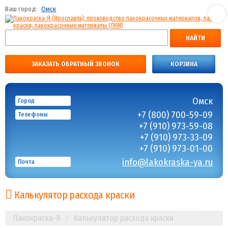
Ваш город:
Омск
НАЙТИ
ЗАКАЗАТЬ ОБРАТНЫЙ ЗВОНОК
КОРЗИНА
Омск
Город
+7 (800) 700-59-09
Телефоны
+7 (910) 973-59-08
+7 (910) 973-33-09
+7 (910) 973-01-00
info@lakokraska-ya.ru
Почта
Калькулятор расхода краски
Лакокраска-Я
Калькулятор расхода краски