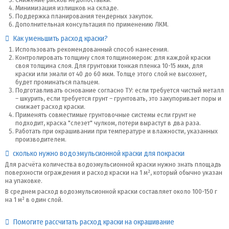
Снижение рисков недопоставки.
Минимизация излишков на складе.
Поддержка планирования тендерных закупок.
Дополнительная консультация по применению ЛКМ.
Как уменьшить расход краски?
Использовать рекомендованный способ нанесения.
Контролировать толщину слоя толщиномером: для каждой краски
своя толщина слоя. Для грунтовки тонкая пленка 10-15 мкм, для
краски или эмали от 40 до 60 мкм. Толще этого слой не высохнет,
будет проминаться пальцем.
Подготавливать основание согласно ТУ: если требуется чистый металл
– шкурить, если требуется грунт – грунтовать, это закупоривает поры и
снижает расход краски.
Применять совместимые грунтовочные системы если грунт не
подходит, краска "слезет" чулком, потери вырастут в два раза.
Работать при окрашивании при температуре и влажности, указанных
производителем.
сколько нужно водоэмульсионной краски для покраски
Для расчёта количества водоэмульсионной краски нужно знать площадь
поверхности ограждения и расход краски на 1 м², который обычно указан
на упаковке.
В среднем расход водоэмульсионной краски составляет около 100-150 г
на 1 м² в один слой.
Помогите рассчитать расход краски на окрашивание