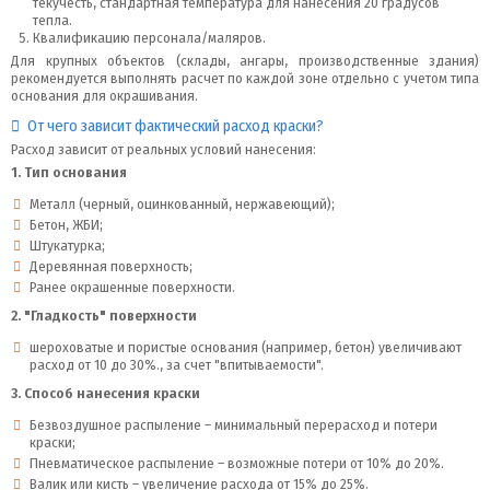
текучесть, стандартная температура для нанесения 20 градусов
тепла.
Квалификацию персонала/маляров.
Для крупных объектов (склады, ангары, производственные здания)
рекомендуется выполнять расчет по каждой зоне отдельно с учетом типа
основания для окрашивания.
От чего зависит фактический расход краски?
Расход зависит от реальных условий нанесения:
1. Тип основания
Металл (черный, оцинкованный, нержавеющий);
Бетон, ЖБИ;
Штукатурка;
Деревянная поверхность;
Ранее окрашенные поверхности.
2. "Гладкость" поверхности
шероховатые и пористые основания (например, бетон) увеличивают
расход от 10 до 30%., за счет "впитываемости".
3. Способ нанесения краски
Безвоздушное распыление – минимальный перерасход и потери
краски;
Пневматическое распыление – возможные потери от 10% до 20%.
Валик или кисть – увеличение расхода от 15% до 25%.