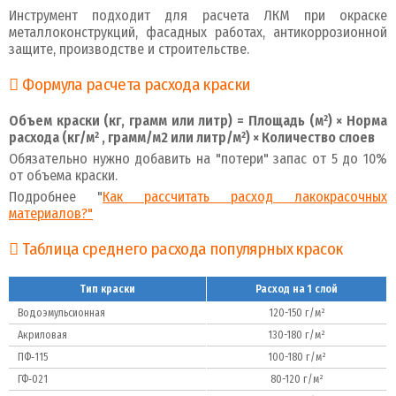
Инструмент подходит для расчета ЛКМ при окраске
металлоконструкций, фасадных работах, антикоррозионной
защите, производстве и строительстве.
Формула расчета расхода краски
Объем краски (кг, грамм или литр) = Площадь (м²) × Норма
расхода (кг/м² , грамм/м2 или литр/м²) × Количество слоев
Обязательно нужно добавить на "потери" запас от 5 до 10%
от объема краски.
Подробнее "
Как рассчитать расход лакокрасочных
материалов?"
Таблица среднего расхода популярных красок
Тип краски
Расход на 1 слой
Водоэмульсионная
120-150 г/м²
Акриловая
130-180 г/м²
ПФ‑115
100-180 г/м²
ГФ‑021
80-120 г/м²