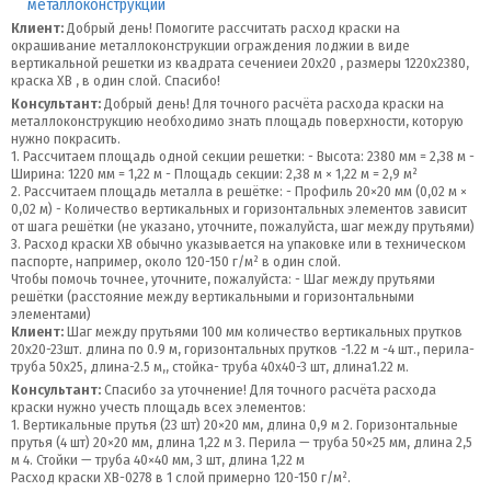
металлоконструкции
Клиент:
Добрый день! Помогите рассчитать расход краски на
окрашивание металлоконструкции ограждения лоджии в виде
вертикальной решетки из квадрата сечениеи 20х20 , размеры 1220х2380,
краска ХВ , в один слой. Спасибо!
Консультант:
Добрый день! Для точного расчёта расхода краски на
металлоконструкцию необходимо знать площадь поверхности, которую
нужно покрасить.
1. Рассчитаем площадь одной секции решетки: - Высота: 2380 мм = 2,38 м -
Ширина: 1220 мм = 1,22 м - Площадь секции: 2,38 м × 1,22 м = 2,9 м²
2. Рассчитаем площадь металла в решётке: - Профиль 20×20 мм (0,02 м ×
0,02 м) - Количество вертикальных и горизонтальных элементов зависит
от шага решётки (не указано, уточните, пожалуйста, шаг между прутьями)
3. Расход краски ХВ обычно указывается на упаковке или в техническом
паспорте, например, около 120-150 г/м² в один слой.
Чтобы помочь точнее, уточните, пожалуйста: - Шаг между прутьями
решётки (расстояние между вертикальными и горизонтальными
элементами)
Клиент:
Шаг между прутьями 100 мм количество вертикальных прутков
20х20-23шт. длина по 0.9 м, горизонтальных прутков -1.22 м -4 шт., перила-
труба 50х25, длина-2.5 м,, стойка- труба 40х40-3 шт, длина1.22 м.
Консультант:
Спасибо за уточнение! Для точного расчёта расхода
краски нужно учесть площадь всех элементов:
1. Вертикальные прутья (23 шт) 20×20 мм, длина 0,9 м 2. Горизонтальные
прутья (4 шт) 20×20 мм, длина 1,22 м 3. Перила — труба 50×25 мм, длина 2,5
м 4. Стойки — труба 40×40 мм, 3 шт, длина 1,22 м
Расход краски ХВ-0278 в 1 слой примерно 120-150 г/м².