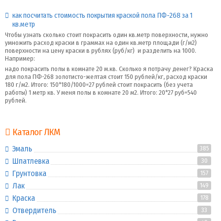
как посчитать стоимость покрытия краской пола ПФ-268 за 1
кв.метр
Чтобы узнать сколько стоит покрасить один кв.метр поверхности, нужно
умножить расход краски в граммах на один кв.метр площади (г/м2)
поверхности на цену краски в рублях (руб/кг) и разделить на 1000.
Например:
надо покрасить полы в комнате 20 м.кв. Сколько я потрачу денег? Краска
для пола ПФ-268 золотисто-желтая стоит 150 рублей/кг, расход краски
180 г/м2. Итого: 150*180/1000=27 рублей стоит покрасить (без учета
работы) 1 метр кв. У меня полы в комнате 20 м2. Итого: 20*27 руб=540
рублей.
Каталог ЛКМ
Эмаль
385
Шпатлевка
30
Грунтовка
157
Лак
149
Краска
178
Отвердитель
33