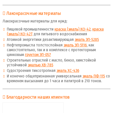
Лакокрасочные материалы
Лакокрасочные материалы для нужд:
Пищевой промышленности
краска (эмаль) КО-42
,
краска
(эмаль) КО-42Т
для питьевого водоснабжения
Атомной энергетики дезактивирующая
эмаль ЭП-5285
Нефтепромысла толстослойная
эмаль ЭП-5116
, как
самостоятельно, так и в комплексе с протекторным
цинковым
грунтом ЭП-057
Строительных отраслей с масло, бензо, химстойкой
устойчивой
эмалью ХВ-785
Судостроения тиксотропная
эмаль ХС-436
И конечно общепризнанная универсальная
эмаль ПФ-115
со
временем высыхания до 1 часа и палитрой в 210 тонов.
Благодарности наших клиентов